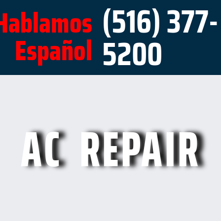
(516) 377-
Hablamos
5200
Español
AC REPAIR